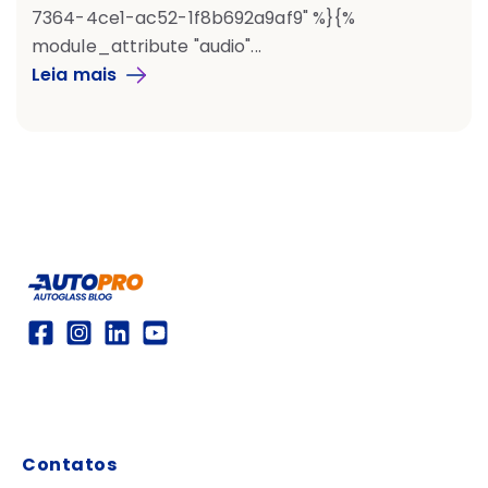
7364-4ce1-ac52-1f8b692a9af9" %}{%
module_attribute "audio"...
Leia mais
Contatos