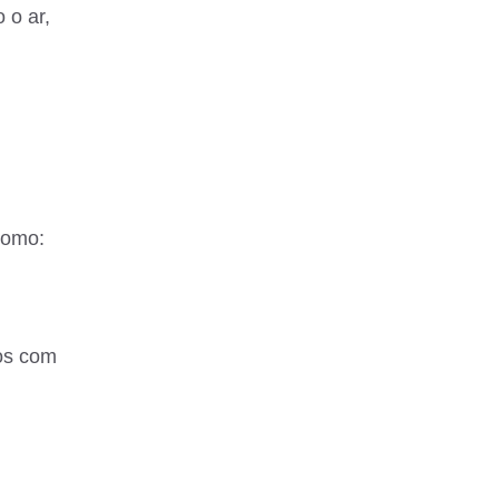
 o ar,
como:
tos com