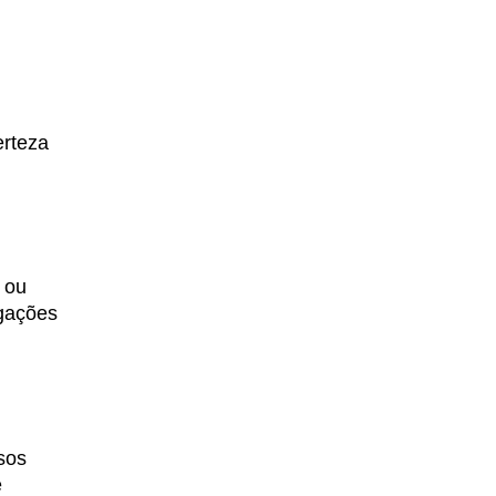
erteza
 ou
igações
sos
e