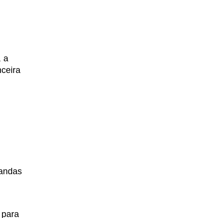
 a
nceira
mandas
 para