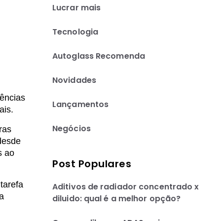
Lucrar mais
Tecnologia
Autoglass Recomenda
Novidades
gências
Lançamentos
ais.
Negócios
ras
 desde
s ao
Post Populares
tarefa
Aditivos de radiador concentrado x
 a
diluido: qual é a melhor opção?