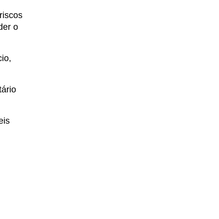
riscos
der o
io,
tário
eis