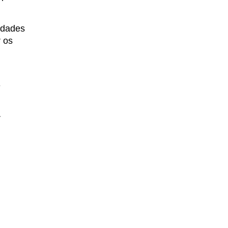
idades
r os
e
r