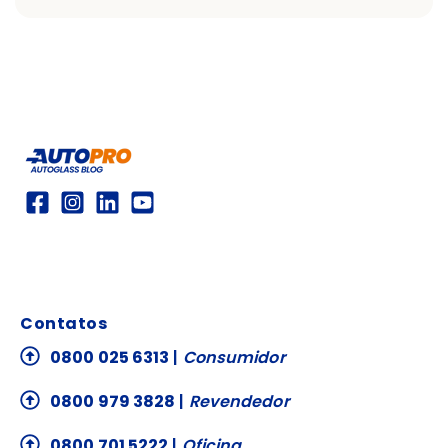
Contatos
0800 025 6313
|
Consumidor
0800 979 3828
|
Revendedor
0800 701 5222
|
Oficina