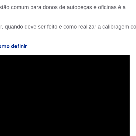
tão comum para donos de autopeças e oficinas é a
ar, quando deve ser feito e como realizar a calibragem c
omo definir