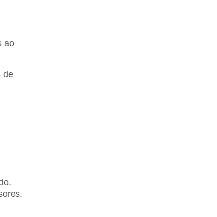
s ao
s de
do.
sores.