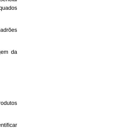
equados
padrões
agem da
rodutos
tificar