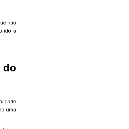
que não
vando a
 do
alidade
ndo uma