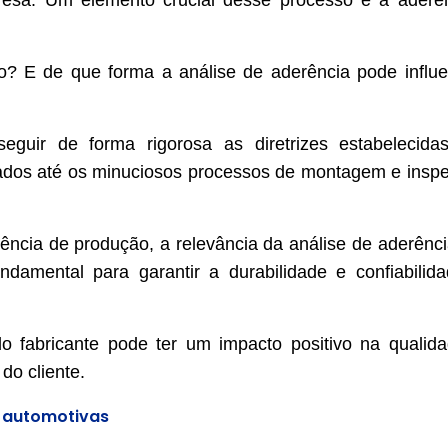
esa. Um elemento crucial desse processo é a aderê
ão? E de que forma a análise de aderência pode influe
guir de forma rigorosa as diretrizes estabelecida
uados até os minuciosos processos de montagem e insp
rência de produção, a relevância da análise de aderênci
ndamental para garantir a durabilidade e confiabilid
fabricante pode ter um impacto positivo na qualid
do cliente.
 automotivas