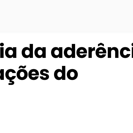
ia da aderênc
ações do