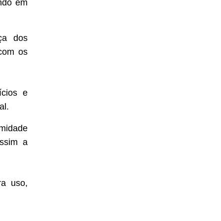
ando em
ça dos
 com os
ícios e
al.
rmidade
assim a
ra uso,