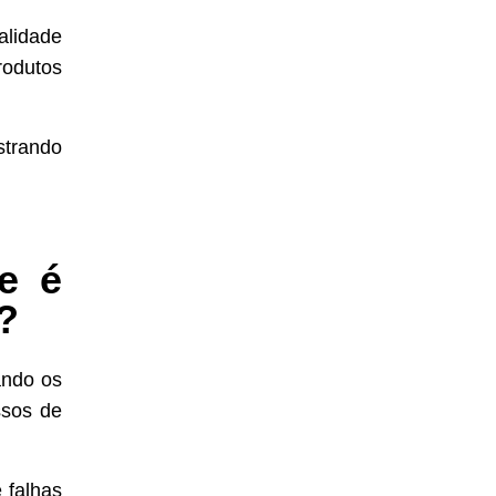
alidade
rodutos
trando
e é
?
ando os
ssos de
 falhas