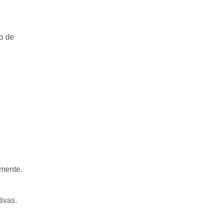
o de
amente.
ivas.