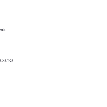
erde
ixa fica