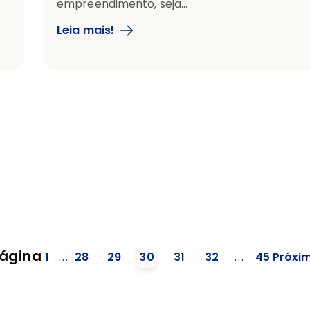
empreendimento, seja...
Leia mais!
ágina
1
...
28
29
30
31
32
...
45
Próxi