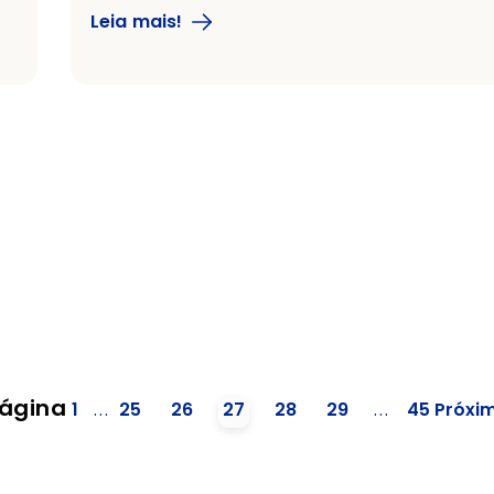
Leia mais!
ágina
1
...
25
26
27
28
29
...
45
Próxi